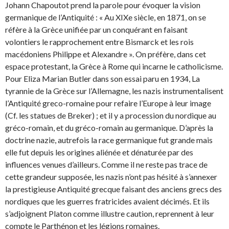
Johann Chapoutot prend la parole pour évoquer la vision
germanique de l’Antiquité : « Au XIXe siècle, en 1871, on se
réfère à la Grèce unifiée par un conquérant en faisant
volontiers le rapprochement entre Bismarck et les rois
macédoniens Philippe et Alexandre ». On préfère, dans cet
espace protestant, la Grèce à Rome qui incarne le catholicisme.
Pour Eliza Marian Butler dans son essai paru en 1934, La
tyrannie de la Grèce sur l’Allemagne, les nazis instrumentalisent
l’Antiquité greco-romaine pour refaire l’Europe à leur image
(Cf. les statues de Breker) ; et il y a procession du nordique au
gréco-romain, et du gréco-romain au germanique. D’après la
doctrine nazie, autrefois la race germanique fut grande mais
elle fut depuis les origines aliénée et dénaturée par des
influences venues d’ailleurs. Comme il ne reste pas trace de
cette grandeur supposée, les nazis n’ont pas hésité à s’annexer
la prestigieuse Antiquité grecque faisant des anciens grecs des
nordiques que les guerres fratricides avaient décimés. Et ils
s’adjoignent Platon comme illustre caution, reprennent à leur
compte le Parthénon et les légions romaines.