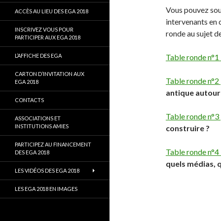
Vous pouvez sou
ACCÈS AU LIEU DES EGA 2018
intervenants en c
INSCRIVEZ VOUS POUR
ronde au sujet d
PARTICIPER AUX EGA 2018
L’AFFICHE DES EGA
Table ronde n°1 
CARTON D’INVITATION AUX
Table ronde n°2
EGA 2018
antique autour
CONTACTS
Table ronde n°3
ASSOCIATIONS ET
INSTITUTIONS AMIES
construire ?
PARTICIPEZ AU FINANCEMENT
Table ronde n°4 
DES EGA 2018
quels médias, 
LES VIDÉOS DES EGA 2018
LES EGA 2018 EN IMAGES