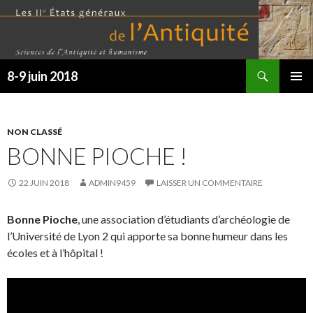
Recherche
8-9 juin 2018
ALLER
MENU
AU
PRINCI
CONTENU
NON CLASSÉ
BONNE PIOCHE !
22 JUIN 2018
ADMIN9459
LAISSER UN COMMENTAIRE
Bonne Pioche
, une association d’étudiants d’archéologie de
l’Université de Lyon 2 qui apporte sa bonne humeur dans les
écoles et à l’hôpital !